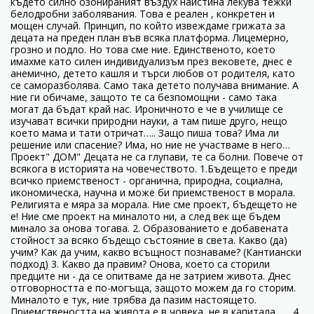
където силно озонираният въздух наистина лекува тежки
белодробни заболявания. Това е реален , конкретен и
мощен случай. Принцип, по който извеждаме грижата за
децата на преден план във всяка платформа. Лицемерно,
грозно и подло. Но това сме ние. Единственото, което
имахме като силен индивидуализъм през вековете, днес е
анемично, детето кашля и търси любов от родителя, като
се саморазболява. Само така детето получава внимание. А
ние ги обичаме, защото те са безпомощни - само така
могат да бъдат край нас. Ироничното е че в училище се
изучават всички природни науки, а там пише друго, нещо
което мама и тати отричат….. Защо пиша това? Има ли
решение или спасение? Има, но ние не участваме в него…
Проект" ДОМ" Децата не са глупави, те са болни. Повече от
всякога в историята на човечеството. 1.Бъдещето е преди
всичко приемственост - органична, природна, социална,
икономическа, научна и може би приемственост в морала.
Религията е мяра за морала. Ние сме проект, бъдещето не
е! Ние сме проект на миналото ни, а след век ще бъдем
минало за онова тогава. 2. Образованието е добавената
стойност за всяко бъдещо състояние в света. Какво (да)
учим? Как да учим, какво всъщност познаваме? (Кантиански
подход) 3. Какво да правим? Онова, което са сторили
предците ни - да се опитваме да не затрием живота. Днес
отговорността е по-могъща, защото можем да го сторим.
Миналото е тук, ние трябва да пазим настоящето.
Приемствеността на живота е в човека, не в капитала. …. 4.