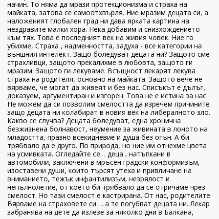
начин. То няма да мрази протекционизма и страха на
майката, затова се самоотхвърля. Ние мразим децата си, а
наложеният глобален град ни дава ярката картина на
нездравите малки хора. Нека добавим и снизхождението
към тях. Това е последният век на живия човек. Ние го
убихме, Страха , надменността, задуха - все категории на
външния интелект. Защо боледуват децата ни? Защото сме
страхливци, защото прекалихме в любовта, защото ги
мразим. Защото ги лекуваме. Всъщност лекарят лекува
страха на родителя, основно на майката. Защото вече не
вярваме, че могат да живеят и без нас. Списъкът е дълъг,
доказуем, аргументиран и изгорен. Това не е истина за нас.
Не можем да си позволим смелостта да изречем причините
защо децата ни колабират в новия век на либералното зло.
Какво се случва? Децата боледуват, една хронична
безжизнена болнавост, неумение за живината в лоното на
младостта, празно всекидневие и душа без огън. А би
трябвало да е друго. По природа, но ние им отнехме цвета
на усмивката. Огледайте се… деца , натъпкани в
автомобили, заключени в мръсен градски конформизъм,
изоставени души, които търсят утеха и привличане на
вниманието, тежък инфантилизъм, незрялост и
непълнолетие, от което би трябвало да се отричаме чрез
смелост. Но тази смелост е кастрирана. От нас, родителите.
Вярваме на страховете си…. а те погубват децата ни. Лекар
забранява на дете да излезе за няколко дни в Балкана,