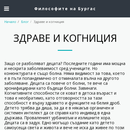
Философите на Бургас
Начало
Блог
Здраве и когниция
ЗДРАВЕ И КОГНИЦИЯ
Защо се разболяват децата? Последните години има мощна
и нескрита заболеваемост сред учениците. Но
конюнктурата е също болна. Няма видимост за това, което
е в пъти попандемично от отминалата вълна на другото
заболяване. Децата са повече от болни, те вече са
хронифицирани като бъдещи болни. Завинаги.
Когнитивните способности се коват в детска възраст и
това е необратимо, като отговорността за тази
способност е върху здравето и функциите на белия дроб.
Детето трябва да диша, за да е в някакъв органичен и
системен интелект да се справя като индивид в една
държава. Проваленият урбанизъм и излишните хора.
Децата са в задух. Едно могъщо създание като детето
самоусеща света и живота и вече не иска да живее по този