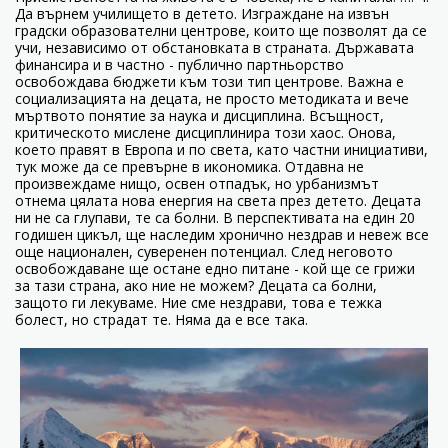
Да върнем училището в детето. Изграждане на извън
градски образователни центрове, които ще позволят да се
учи, независимо от обстановката в страната. Държавата
финансира и в частно - публично партньорство
освобождава бюджети към този тип центрове. Важна е
социализацията на децата, не просто методиката и вече
мъртвото понятие за наука и дисциплина. Всъщност,
критическото мислене дисциплинира този хаос. Онова,
което правят в Европа и по света, като частни инициативи,
тук може да се превърне в икономика. Отдавна не
произвеждаме нищо, освен отпадък, но урбанизмът
отнема цялата нова енергия на света през детето. Децата
ни не са глупави, те са болни. В перспективата на един 20
годишен цикъл, ще наследим хронично нездрав и невеж все
още национален, суверенен потенциал. След неговото
освобождаване ще остане едно питане - кой ще се грижи
за тази страна, ако ние не можем? Децата са болни,
защото ги лекуваме. Ние сме нездрави, това е тежка
болест, но страдат те. Няма да е все така.